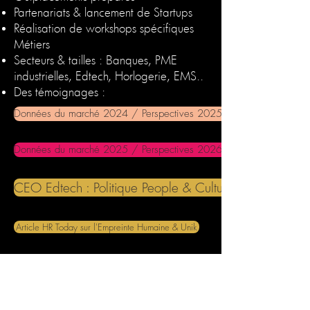
Partenariats & lancement de Startups
Réalisation de workshops spécifiques
Métiers
Secteurs & tailles : Banques, PME
industrielles, Edtech, Horlogerie, EMS..
Des témoignages :
Données du marché 2024 / Perspectives 2025-2030
Données du marché 2025 / Perspectives 2026-2030
CEO Edtech : Politique People & Culture
Article HR Today sur l'Empreinte Humaine & Unik
Article Smart Media Agency / Bilan (page 7)
Workshop PULSE