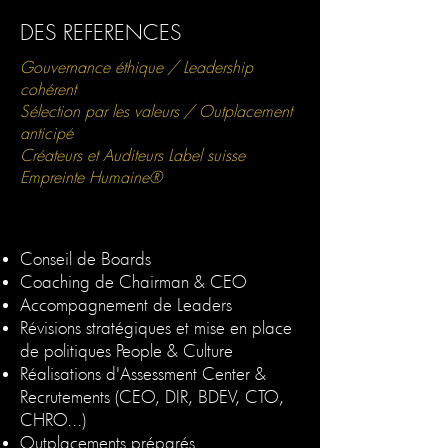
DES REFERENCES
Gouvernance éthique / Leadership
cohérent
Sélection par les valeurs / Outplacement
anticipé
Créateurs et Auditeurs Label suisse
Empreinte Humaine®
Conseil de Boards
Coaching de Chairman & CEO
Accompagnement de Leaders
Révisions stratégiques et mise en place
de politiques People & Culture
Réalisations d'Assessment Center &
Recrutements (CEO, DIR, BDEV, CTO,
CHRO...)
Outplacements préparés